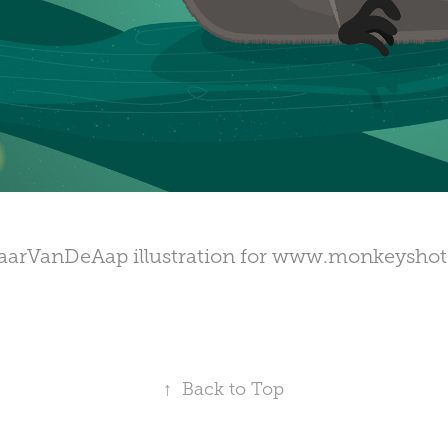
aarVanDeAap illustration for
www.monkeyshot
↑
Back to Top